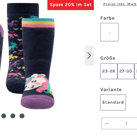
Spare 20% im Set
Preise inkl. MwS
auswähl
Farbe
.
.
auswäh
Größe
23-26
27-30
ausw
Variante
Standard
Produkt A