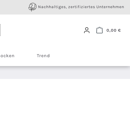
Nachhaltiges, zertifiziertes Unternehmen
Ware
0,00 €
socken
Trend