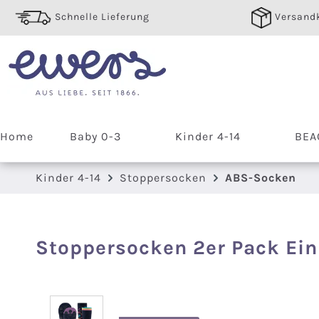
 Hauptinhalt springen
Zur Suche springen
Zur Hauptnavigation springen
Schnelle Lieferung
Versandk
Home
Baby 0-3
Kinder 4-14
BEA
Kinder 4-14
Stoppersocken
ABS-Socken
Stoppersocken 2er Pack Ei
Bildergalerie überspringen