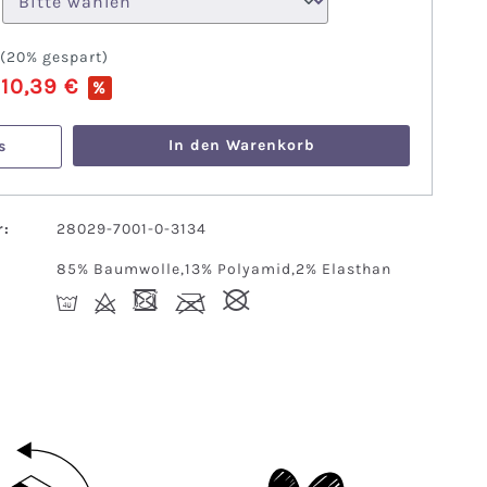
(
20%
gespart)
10,39 €
%
:
In den Warenkorb
s
:
28029-7001-0-3134
85% Baumwolle,13% Polyamid,2% Elasthan
I
d
-
l
#