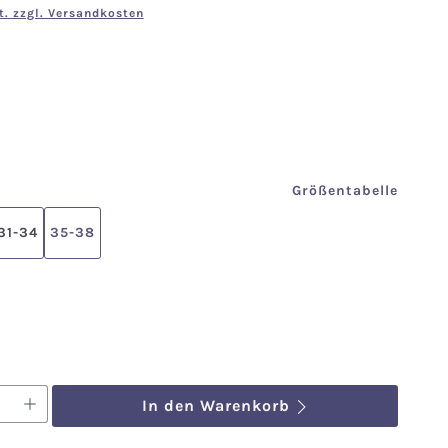
t. zzgl. Versandkosten
en
len
Größentabelle
31-34
35-38
ählen
nzahl: Gib den gewünschten Wert ein o
In den Warenkorb