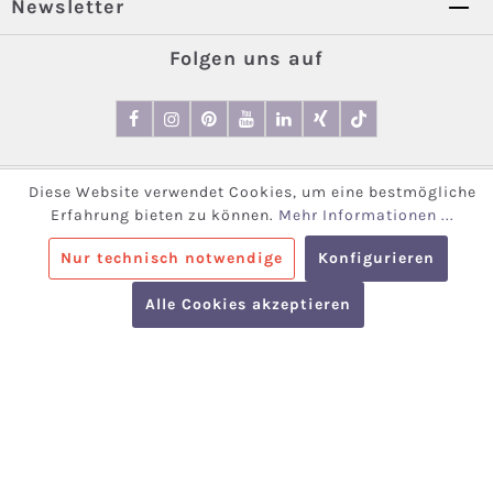
Newsletter
Folgen uns auf
Online-Präsenz realisiert durch die
elio GmbH
-
Ihr
Diese Website verwendet Cookies, um eine bestmögliche
Shopware Dienstleister
Erfahrung bieten zu können.
Mehr Informationen ...
© 2026 Ewers Strümpfe GmbH
Nur technisch notwendige
Konfigurieren
Alle Preise inkl. gesetzl. Mehrwertsteuer zzgl.
Alle Cookies akzeptieren
Versandkosten
und ggf. Nachnahmegebühren, wenn nicht
anders angegeben.