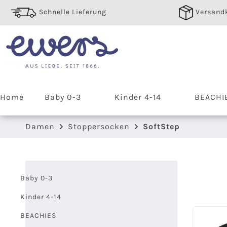
 Hauptinhalt springen
Zur Suche springen
Zur Hauptnavigation springen
Schnelle Lieferung
Versandk
Home
Baby 0-3
Kinder 4-14
BEACHI
Damen
Stoppersocken
SoftStep
Baby 0-3
Kinder 4-14
BEACHIES