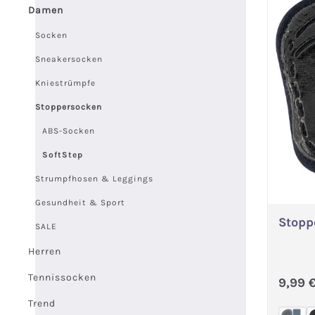
Damen
Socken
Sneakersocken
Kniestrümpfe
Stoppersocken
ABS-Socken
SoftStep
Strumpfhosen & Leggings
Gesundheit & Sport
Stopp
SALE
Herren
Tennissocken
Regul
9,99 
Trend