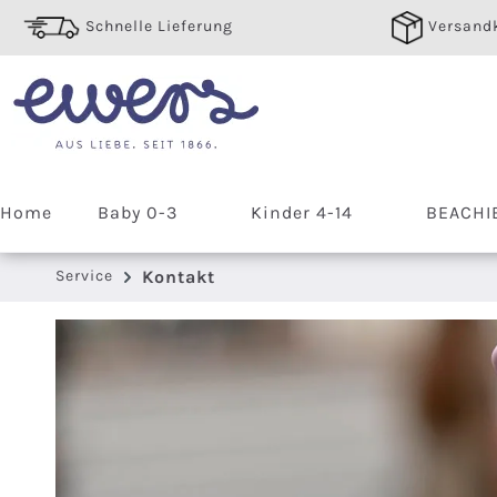
 Hauptinhalt springen
Zur Suche springen
Zur Hauptnavigation springen
Schnelle Lieferung
Versandk
Home
Baby 0-3
Kinder 4-14
BEACHI
Service
Kontakt