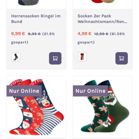
Herrensocken Ringel im
Socken 2er Pack
Bund
Weihnachtsmann/Renti
er
Verkaufspreis:
Regulärer Preis:
Verkaufspreis:
Regulärer Preis:
6,99 €
4,99 €
8,95 €
(21.9%
12,99 €
(61.59%
gespart)
gespart)
Nur Online
Nur Online