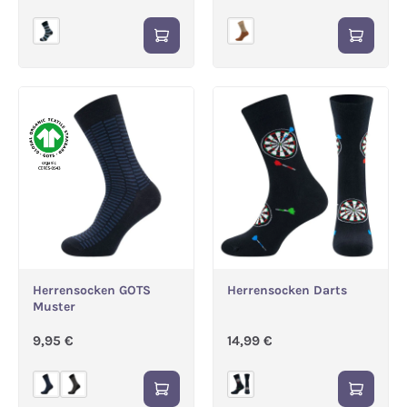
Herrensocken GOTS
Herrensocken Darts
Muster
Regulärer Preis:
Regulärer Preis:
9,95 €
14,99 €