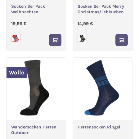
Socken 3er Pack
Socken 2er Pack Merry
Weihnachten
Christmas/Lebkuchen
Regulärer Preis:
Regulärer Preis:
19,99 €
14,99 €
Wolle
Wandersocken Herren
Herrensocken Ringel
Outdoor