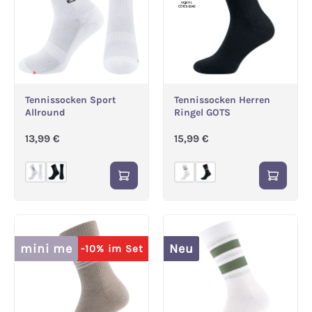
Tennissocken Sport
Tennissocken Herren
Allround
Ringel GOTS
Regulärer Preis:
Regulärer Preis:
13,99 €
15,99 €
mini me
Neu
-10% im Set