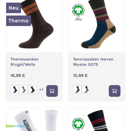
Neu
Thermo
Thermosocken
Tennissocken Herren
Ringel/Wolle
Muster GOTS
Regulärer Preis:
Regulärer Preis:
16,99 €
15,99 €
+
1