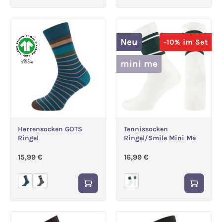
Neu
-10% im Set
mini me
Herrensocken GOTS
Tennissocken
Ringel
Ringel/Smile Mini Me
Regulärer Preis:
Regulärer Preis:
15,99 €
16,99 €