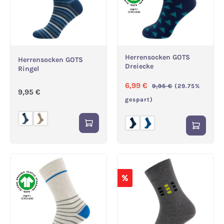
Herrensocken GOTS
Herrensocken GOTS
Dreiecke
Ringel
Verkaufspreis:
Regulärer Preis:
6,99 €
9,95 €
(29.75%
Regulärer Preis:
9,95 €
gespart)
%