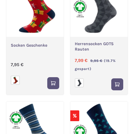
Herrensocken GOTS
Socken Geschenke
Rauten
Verkaufspreis:
Regulärer Preis:
7,99 €
9,95 €
(19.7%
Regulärer Preis:
7,95 €
gespart)
%