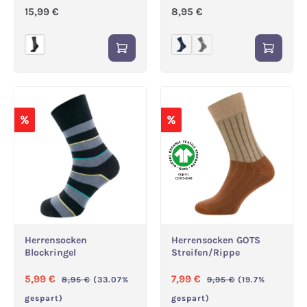
Regulärer Preis:
Regulärer Preis:
15,99 €
8,95 €
(Diese Option ist zurze
%
%
Herrensocken
Herrensocken GOTS
Blockringel
Streifen/Rippe
Verkaufspreis:
Regulärer Preis:
Verkaufspreis:
Regulärer Preis:
5,99 €
7,99 €
8,95 €
(33.07%
9,95 €
(19.7%
gespart)
gespart)