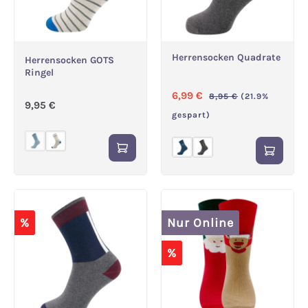
Herrensocken Quadrate
Herrensocken GOTS
Ringel
Verkaufspreis:
Regulärer Preis:
6,99 €
8,95 €
(21.9%
Regulärer Preis:
9,95 €
gespart)
(Diese Option ist zurzeit nicht verfügbar.)
%
Nur Online
%