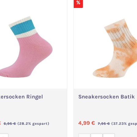
%
ersocken Ringel
Sneakersocken Batik
Variante wählen
Variante wählen
ufspreis:
Verkaufspreis:
€
4,99 €
Regulärer Preis:
Regulärer Preis:
6,95 €
(28.2% gespart)
7,95 €
(37.23% gesp