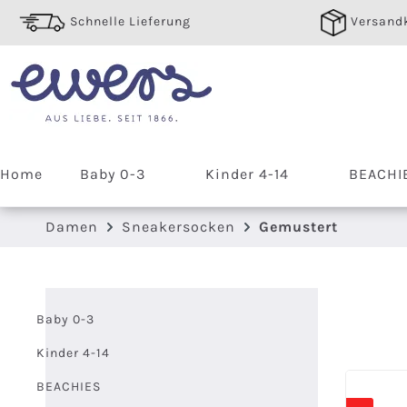
 Hauptinhalt springen
Zur Suche springen
Zur Hauptnavigation springen
Schnelle Lieferung
Versandk
Home
Baby 0-3
Kinder 4-14
BEACHI
Damen
Sneakersocken
Gemustert
Baby 0-3
Kinder 4-14
BEACHIES