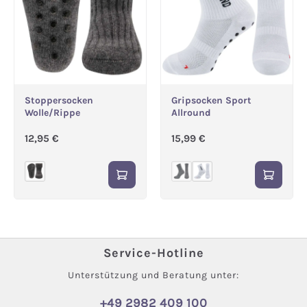
Stoppersocken
Gripsocken Sport
Wolle/Rippe
Allround
Regulärer Preis:
Regulärer Preis:
12,95 €
15,99 €
(Diese Option ist zurzeit n
Service-Hotline
Unterstützung und Beratung unter:
+49 2982 409 100