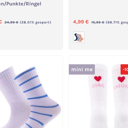
Variante wählen
Variante wählen
n/Punkte/Ringel
ufspreis:
Verkaufspreis:
 €
4,99 €
Regulärer Preis:
Regulärer Preis:
24,99 €
(28.01% gespart)
15,95 €
(68.71% ges
mini me
-1