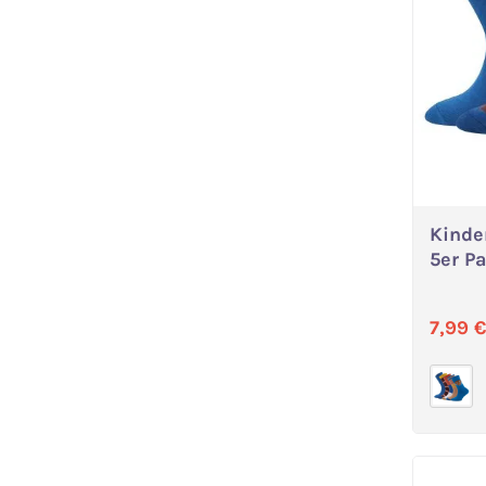
Kinde
5er P
Verka
7,99 