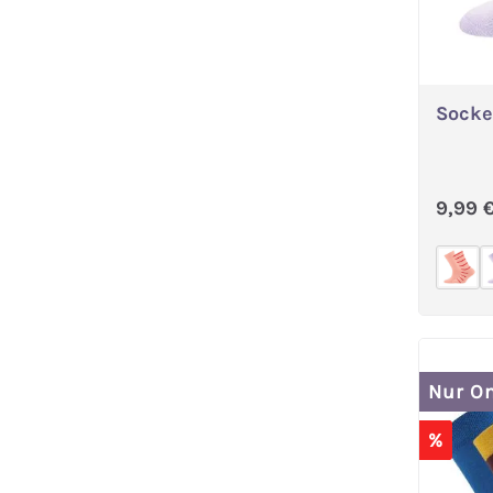
Socke
Regul
9,99 
Nur On
%