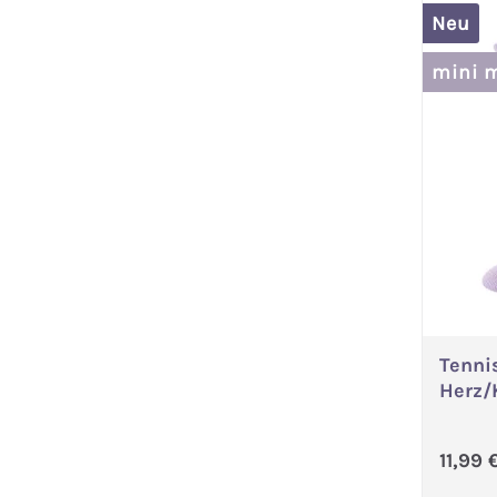
Neu
mini 
Tenni
Herz/
Regul
11,99 