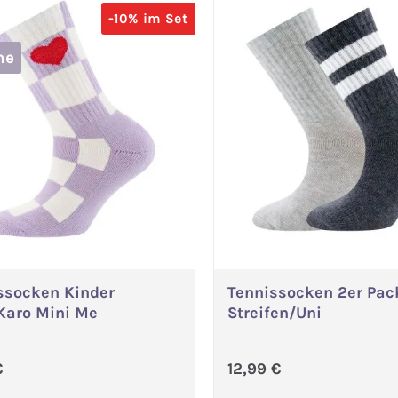
-10% im Set
me
ssocken Kinder
Tennissocken 2er Pac
Variante wählen
Variante wählen
Karo Mini Me
Streifen/Uni
ärer Preis:
Regulärer Preis:
€
12,99 €