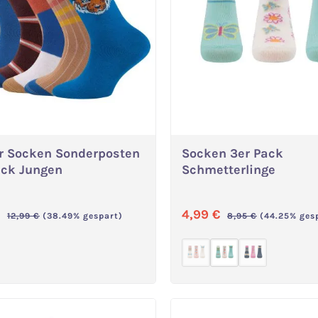
r Socken Sonderposten
Socken 3er Pack
Variante wählen
Variante wählen
ack Jungen
Schmetterlinge
ufspreis:
Verkaufspreis:
€
4,99 €
Regulärer Preis:
Regulärer Preis:
12,99 €
(38.49% gespart)
8,95 €
(44.25% ges
(Diese Option ist zurzeit
(Diese Option 