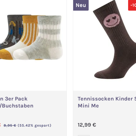
Neu
-1
n 3er Pack
Tennissocken Kinder 
Variante wählen
Variante wählen
/Buchstaben
Mini Me
ufspreis:
Regulärer Preis:
€
12,99 €
Regulärer Preis:
8,95 €
(55.42% gespart)