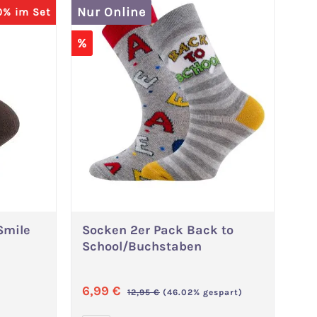
Nur Online
0% im Set
%
Smile
Socken 2er Pack Back to
Variante wählen
School/Buchstaben
Verkaufspreis:
6,99 €
Regulärer Preis:
12,95 €
(46.02% gespart)