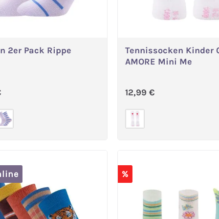
n 2er Pack Rippe
Tennissocken Kinder 
Variante wählen
Variante wählen
AMORE Mini Me
ärer Preis:
Regulärer Preis:
€
12,99 €
line
%