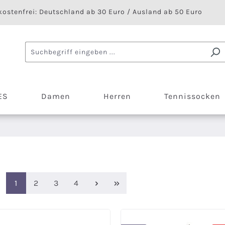
ostenfrei: Deutschland ab 30 Euro / Ausland ab 50 Euro
ES
Damen
Herren
Tennissocken
Seite
Seite
Seite
Seite
1
2
3
4