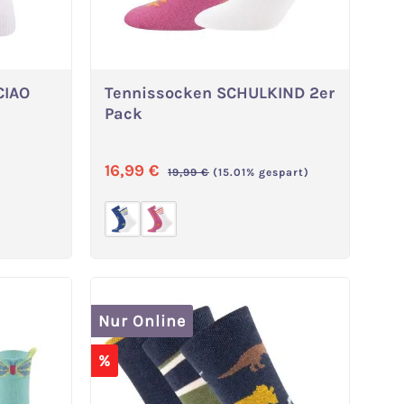
CIAO
Tennissocken SCHULKIND 2er
In den Warenkorb
Pack
Verkaufspreis:
16,99 €
Regulärer Preis:
19,99 €
(15.01% gespart)
Nur Online
%