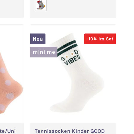
Neu
-10% im Set
mini me
te/Uni
Tennissocken Kinder GOOD