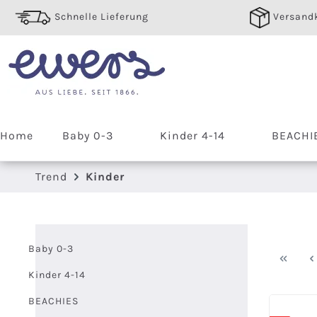
 Hauptinhalt springen
Zur Suche springen
Zur Hauptnavigation springen
Schnelle Lieferung
Versandk
Home
Baby 0-3
Kinder 4-14
BEACHI
Trend
Kinder
Baby 0-3
Kinder 4-14
BEACHIES