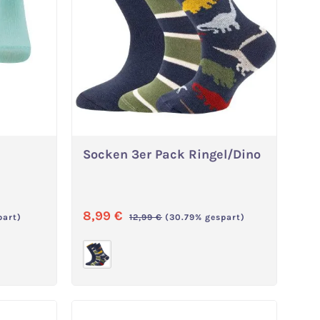
Socken 3er Pack Ringel/Dino
Variante wählen
Verkaufspreis:
8,99 €
Regulärer Preis:
part)
12,99 €
(30.79% gespart)
 nicht verfügbar.)
ist zurzeit nicht verfügbar.)