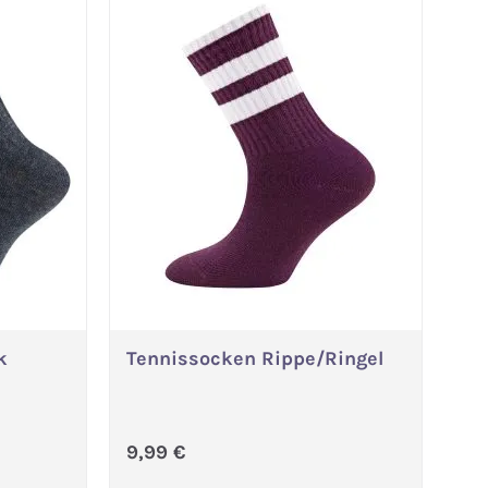
k
Tennissocken Rippe/Ringel
Variante wählen
Regulärer Preis:
9,99 €