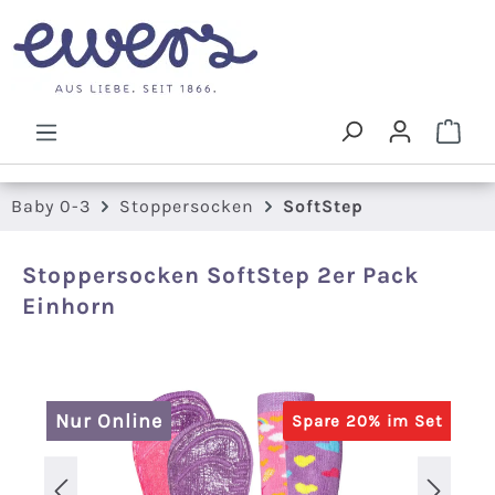
Zum Hauptinhalt springen
Ware
Baby 0-3
Stoppersocken
SoftStep
Stoppersocken SoftStep 2er Pack
Einhorn
Bildergalerie überspringen
Nur Online
Spare 20% im Set