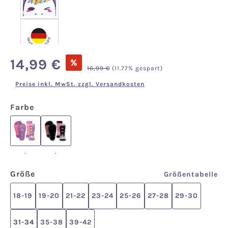
Verkaufspreis:
14,99 €
%
Regulärer Preis:
16,99 €
(11.77% gespart)
Preise inkl. MwSt. zzgl. Versandkosten
auswählen
Farbe
.
.
.
.
auswählen
Größe
Größentabelle
18-19
19-20
21-22
23-24
25-26
27-28
29-30
31-34
35-38
39-42