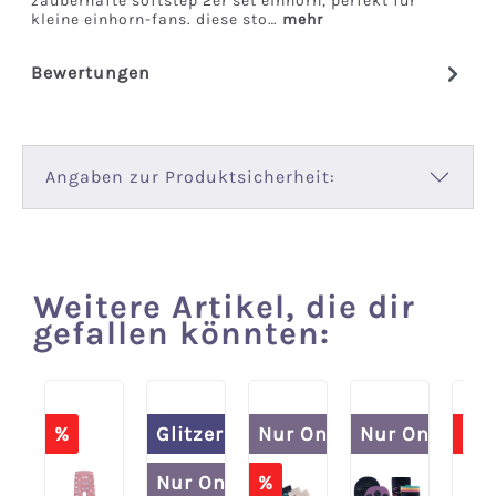
zauberhafte softstep 2er set einhorn, perfekt für
kleine einhorn-fans. diese sto…
mehr
Bewertungen
Angaben zur Produktsicherheit:
Weitere Artikel, die dir
Produktgalerie überspringen
gefallen könnten:
%
Glitzer
Nur Online
Nur Online
%
Spare 20% im Set
Spare 20% im Set
Sp
Nur Online
%