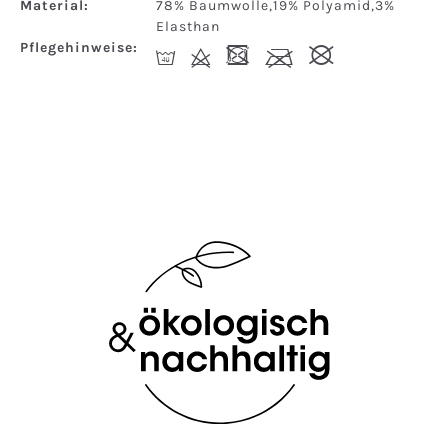
Material:
78% Baumwolle,19% Polyamid,3%
Elasthan
Pflegehinweise:
I
d
-
l
#