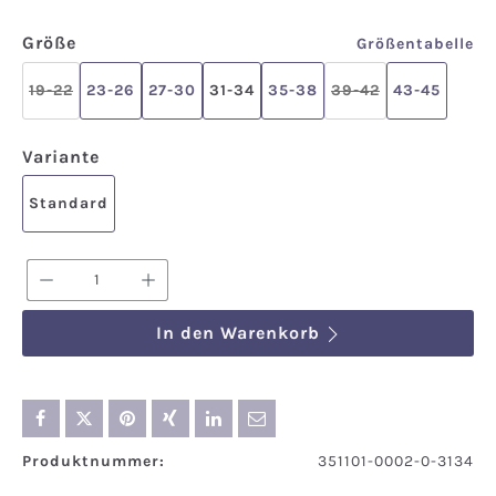
auswählen
Größe
Größentabelle
19-22
23-26
27-30
31-34
35-38
39-42
43-45
(Diese Option ist zurzeit nicht verfügbar.)
(Diese Option ist z
auswählen
Variante
Standard
Produkt Anzahl: Gib den gewünschten We
In den Warenkorb
Produktnummer:
351101-0002-0-3134