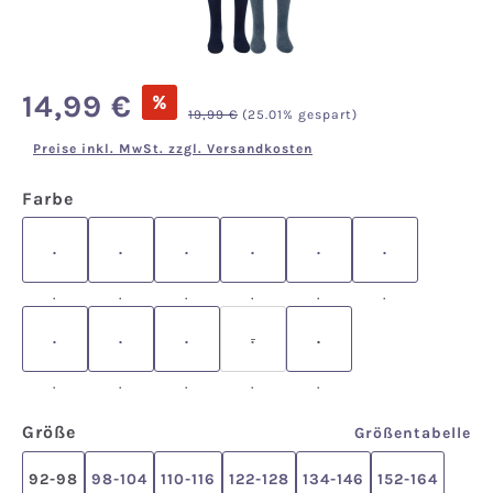
Verkaufspreis:
14,99 €
%
Regulärer Preis:
19,99 €
(25.01% gespart)
Preise inkl. MwSt. zzgl. Versandkosten
auswählen
Farbe
.
.
.
.
.
.
.
.
.
.
.
.
.
.
.
.
.
(Diese Option ist zurzeit nicht 
.
.
.
.
.
auswählen
Größe
Größentabelle
92-98
98-104
110-116
122-128
134-146
152-164