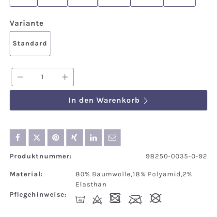
auswählen
Variante
Standard
Produkt Anzahl: Gib den gewünschten We
In den Warenkorb
Produktnummer:
98250-0035-0-92
Material:
80% Baumwolle,18% Polyamid,2%
Elasthan
Pflegehinweise:
I
d
-
l
#