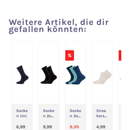
Weitere Artikel, die dir
Produktgalerie überspringen
gefallen könnten:
%
%
Socke
Socke
Socke
Snea
Sn
n Uni
n 2er
n 3er
kerso
ker
Pack
Pack
cken
cke
Regulärer Preis:
Regulärer Preis:
Verkaufspreis:
Regulärer Pr
Ve
Uni
Uni
Uni
3er
6,99
9,99
8,99
4,99
8,