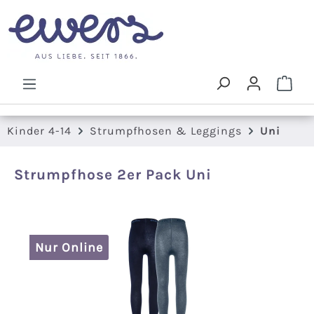
Zum Hauptinhalt springen
Ware
Kinder 4-14
Strumpfhosen & Leggings
Uni
Strumpfhose 2er Pack Uni
Bildergalerie überspringen
Nur Online