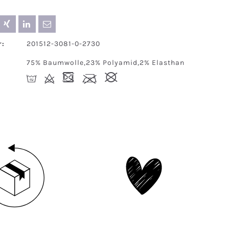
:
201512-3081-0-2730
75% Baumwolle,23% Polyamid,2% Elasthan
I
d
-
l
#