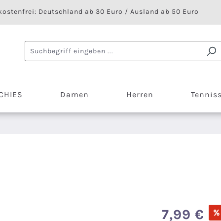
ostenfrei: Deutschland ab 30 Euro / Ausland ab 50 Euro
CHIES
Damen
Herren
Tennis
Verkaufspreis:
7,99 €
%