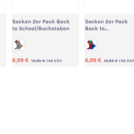
Socken 2er Pack Back
Socken 2er Pack
Variante wählen
Variante wählen
to School/Buchstaben
Back to
School/Stifte
Verkaufspreis:
Verkaufspreis:
6,99 €
6,99 €
Regulärer Preis:
Regulärer Preis
12,95 €
(46.02%
12,95 €
(46.02
gespart)
gespart)