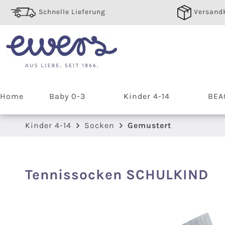
 Hauptinhalt springen
Zur Suche springen
Zur Hauptnavigation springen
Schnelle Lieferung
Versandk
Home
Baby 0-3
Kinder 4-14
BEA
Kinder 4-14
Socken
Gemustert
Tennissocken SCHULKIND
Bildergalerie überspringen