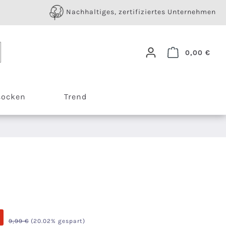
Nachhaltiges, zertifiziertes Unternehmen
Ware
0,00 €
socken
Trend
Regulärer Preis:
9,99 €
(20.02% gespart)