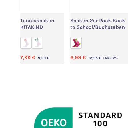
Tennissocken
Socken 2er Pack Back
Variante wählen
Variante wählen
KITAKIND
to School/Buchstaben
Verkaufspreis:
Verkaufspreis:
7,99 €
6,99 €
Regulärer Preis:
Regulärer Preis:
9,99 €
12,95 €
(46.02%
(20.02% gespart)
gespart)