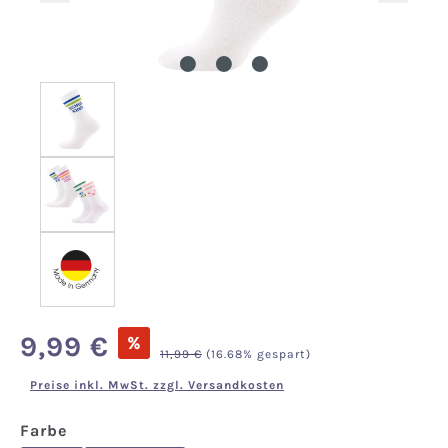
Verkaufspreis:
9,99 €
%
Regulärer Preis:
11,99 €
(16.68% gespart)
Preise inkl. MwSt. zzgl. Versandkosten
auswählen
Farbe