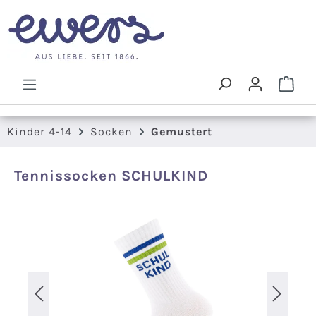
Zum Hauptinhalt springen
Ware
Kinder 4-14
Socken
Gemustert
Tennissocken SCHULKIND
Bildergalerie überspringen