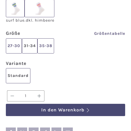
surf blue
.dkl. himbeere
surf blue
.dkl. himbeere
auswählen
Größe
Größentabelle
27-30
31-34
35-38
auswählen
Variante
Standard
Produkt Anzahl: Gib den gewünschten We
In den Warenkorb