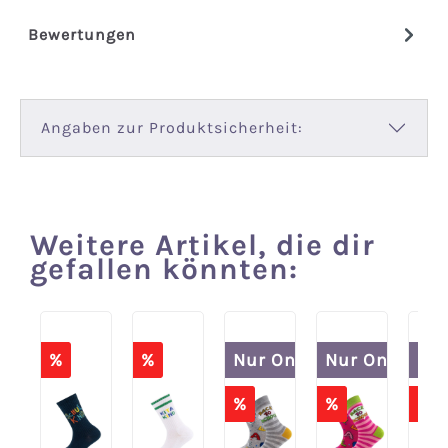
Bewertungen
Angaben zur Produktsicherheit:
Weitere Artikel, die dir
Produktgalerie überspringen
gefallen könnten:
%
%
Nur Online
Nur Online
Nur
%
%
%