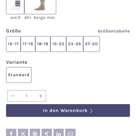
.weiß
dkl. beige mel.
.weiß
dkl. beige mel.
auswählen
Größe
Größentabelle
16-17
17-18
18-19
19-22
23-26
27-30
auswählen
Variante
Standard
Produkt Anzahl: Gib den gewünschten We
In den Warenkorb