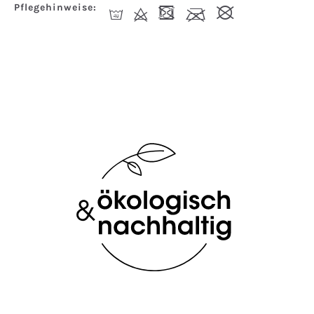
Pflegehinweise:
I
d
-
l
#