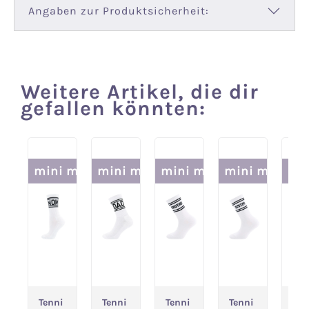
Angaben zur Produktsicherheit:
Weitere Artikel, die dir
Produktgalerie überspringen
gefallen könnten:
mini me
mini me
mini me
mini me
mi
-10% im Set
-10% im Set
-10% im Set
-10% im Set
-10% im 
Tenni
Tenni
Tenni
Tenni
Ten