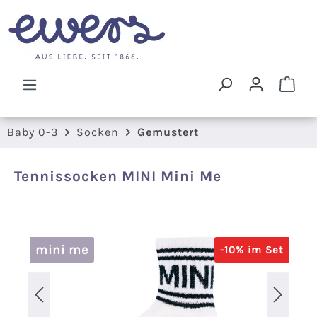
Zum Hauptinhalt springen
Ware
Baby 0-3
Socken
Gemustert
Tennissocken MINI Mini Me
Bildergalerie überspringen
mini me
-10% im Set