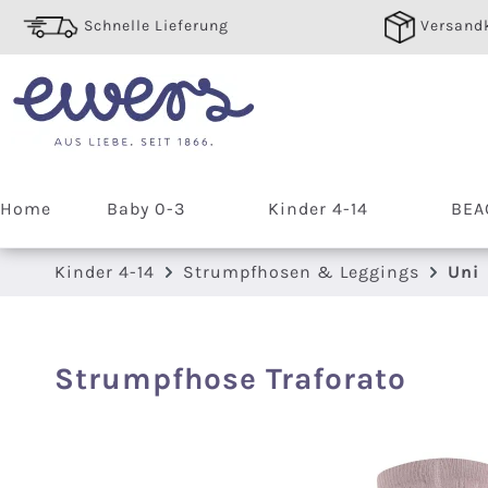
 Hauptinhalt springen
Zur Suche springen
Zur Hauptnavigation springen
Schnelle Lieferung
Versandk
Home
Baby 0-3
Kinder 4-14
BEA
Kinder 4-14
Strumpfhosen & Leggings
Uni
Strumpfhose Traforato
Bildergalerie überspringen