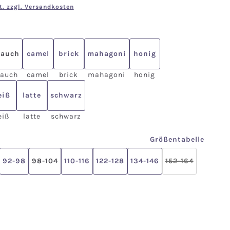
t. zzgl. Versandkosten
en
rauch
camel
brick
mahagoni
honig
rauch
camel
brick
mahagoni
honig
eiß
latte
schwarz
eiß
latte
schwarz
len
Größentabelle
92-98
98-104
110-116
122-128
134-146
152-164
(Diese Option i
ählen