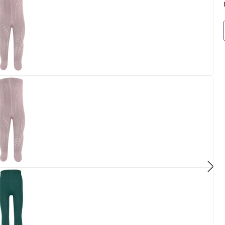
+
+
+