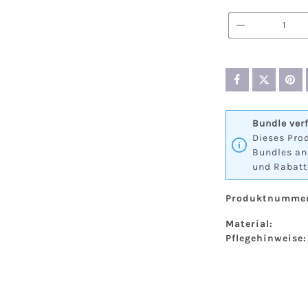
Produkt A
Bundle ver
Dieses Prod
Bundles an
und Rabatt
Produktnummer
Material:
Pflegehinweise: