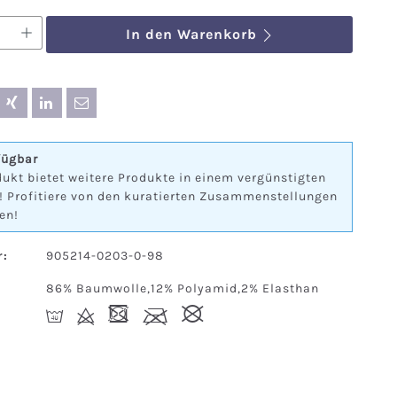
nzahl: Gib den gewünschten Wert ein o
In den Warenkorb
fügbar
ukt bietet weitere Produkte in einem vergünstigten
! Profitiere von den kuratierten Zusammenstellungen
en!
:
905214-0203-0-98
86% Baumwolle,12% Polyamid,2% Elasthan
I
d
-
l
#