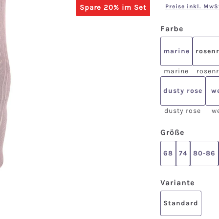
Spare 20% im Set
Preise inkl. MwS
auswähl
Farbe
marine
rosen
marine
rosen
dusty rose
w
dusty rose
w
auswäh
Größe
68
74
80-86
ausw
Variante
Standard