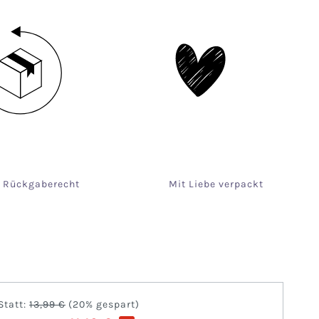
e Rückgaberecht
Mit Liebe verpackt
Statt:
13,99 €
(
20%
gespart)