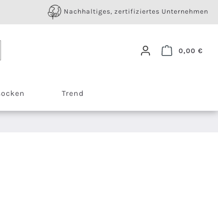
Nachhaltiges, zertifiziertes Unternehmen
Ware
0,00 €
socken
Trend