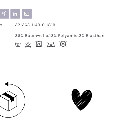
:
221263-1143-0-1819
85% Baumwolle,13% Polyamid,2% Elasthan
I
d
-
l
#