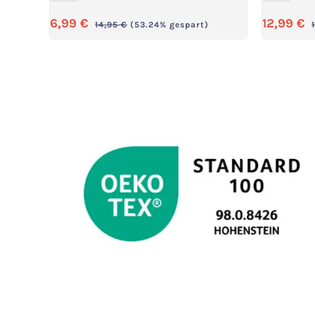
Verkaufspreis:
Verkauf
6,99 €
12,99 €
Regulärer Preis:
14,95 €
(53.24% gespart)