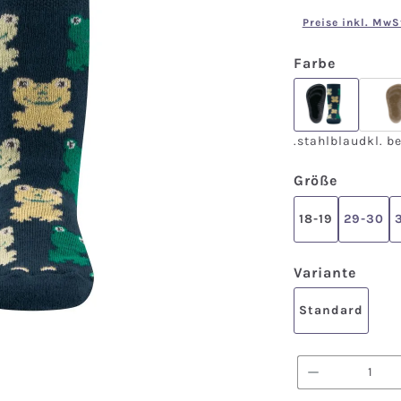
Preise inkl. MwS
auswähl
Farbe
.stahlblau
.stahlblau
dkl. b
auswäh
Größe
18-19
29-30
ausw
Variante
Standard
Produkt A