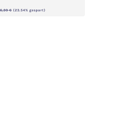
spreis:
Regulärer Preis:
16,99 €
(23.54% gespart)