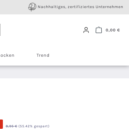
Nachhaltiges, zertifiziertes Unternehmen
Ware
0,00 €
socken
Trend
%
Regulärer Preis:
8,95 €
(55.42% gespart)