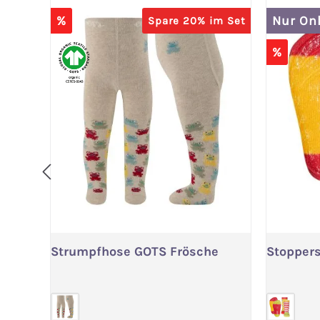
%
Nur On
Spare 20% im Set
%
Strumpfhose GOTS Frösche
Stoppers
Variante wählen