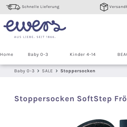
 Hauptinhalt springen
Zur Suche springen
Zur Hauptnavigation springen
Schnelle Lieferung
Versandk
Home
Baby 0-3
Kinder 4-14
BEA
Baby 0-3
SALE
Stoppersocken
Stoppersocken SoftStep Fr
Bildergalerie überspringen