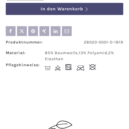
In den Warenkorb
Produktnummer:
28020-0001-0-1819
Material:
85% Baumwolle,13% Polyamid,2%
Elasthan
Pflegehinweise:
I
d
-
l
#