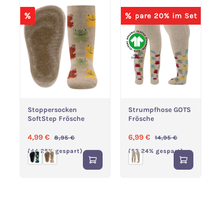
%
%
Spare 20% im Set
Stoppersocken
Strumpfhose GOTS
SoftStep Frösche
Frösche
Verkaufspreis:
Regulärer Preis:
Verkaufspreis:
Regulärer Preis:
4,99 €
6,99 €
8,95 €
14,95 €
(44.25% gespart)
(53.24% gespart)