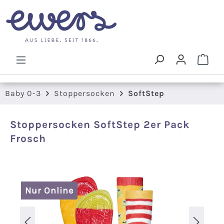
Zum Hauptinhalt springen
Ware
Baby 0-3
Stoppersocken
SoftStep
Stoppersocken SoftStep 2er Pack
Frosch
Bildergalerie überspringen
Nur Online