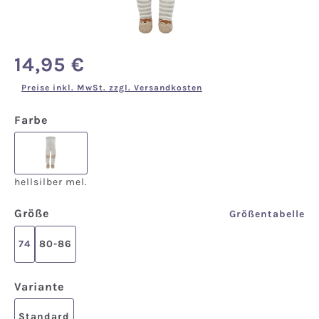
14,95 €
Regulärer Preis:
Preise inkl. MwSt. zzgl. Versandkosten
auswählen
Farbe
hellsilber mel.
hellsilber mel.
auswählen
Größe
Größentabelle
74
80-86
auswählen
Variante
Standard