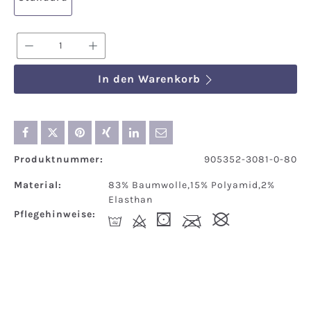
Produkt Anzahl: Gib den gewünschten We
In den Warenkorb
Produktnummer:
905352-3081-0-80
Material:
83% Baumwolle,15% Polyamid,2%
Elasthan
Pflegehinweise:
I
d
(
l
#