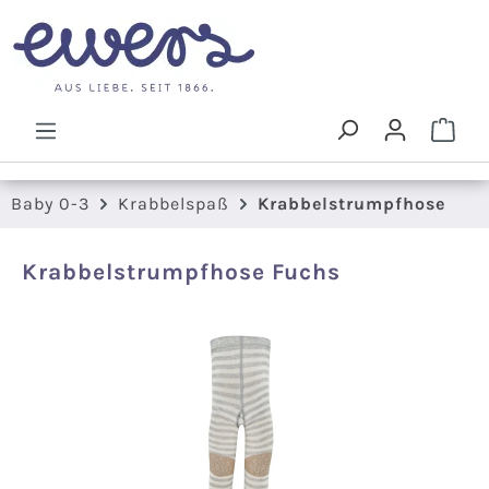
Zum Hauptinhalt springen
Ware
Baby 0-3
Krabbelspaß
Krabbelstrumpfhose
Krabbelstrumpfhose Fuchs
Bildergalerie überspringen