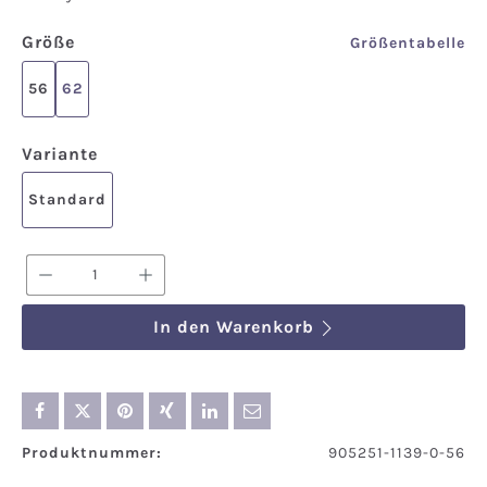
auswählen
Größe
Größentabelle
56
62
auswählen
Variante
Standard
Produkt Anzahl: Gib den gewünschten We
In den Warenkorb
Produktnummer:
905251-1139-0-56