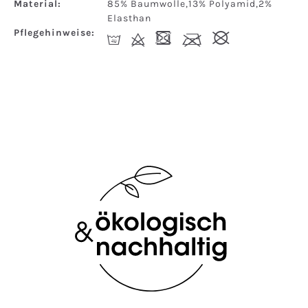
Material:
85% Baumwolle,13% Polyamid,2%
Elasthan
Pflegehinweise:
I
d
-
l
#