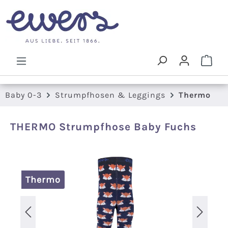
Zum Hauptinhalt springen
Ware
Baby 0-3
Strumpfhosen & Leggings
Thermo
THERMO Strumpfhose Baby Fuchs
Bildergalerie überspringen
Thermo