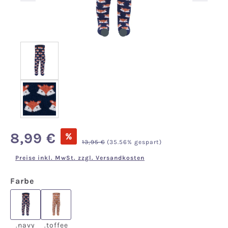
Verkaufspreis:
8,99 €
%
Regulärer Preis:
13,95 €
(35.56% gespart)
Preise inkl. MwSt. zzgl. Versandkosten
auswählen
Farbe
.navy
.toffee
.navy
.toffee