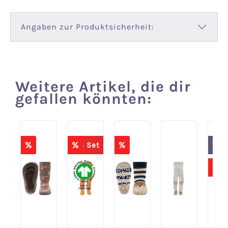
Angaben zur Produktsicherheit:
Weitere Artikel, die dir
Produktgalerie überspringen
gefallen könnten:
%
%
%
Th
Spare 20% im Set
%