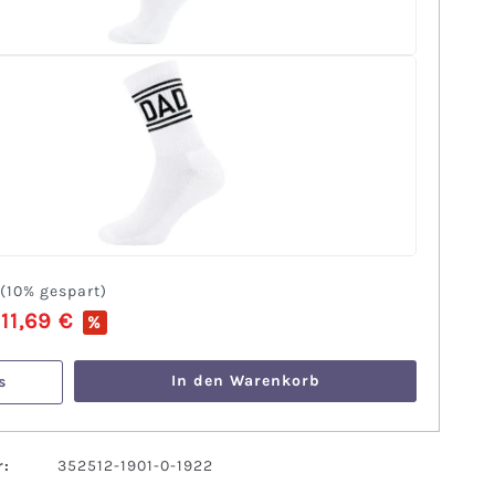
(
10%
gespart)
11,69 €
%
:
In den Warenkorb
s
:
352512-1901-0-1922