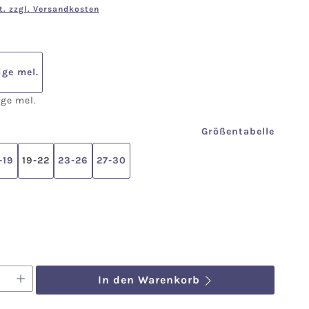
t. zzgl. Versandkosten
en
ige mel.
ige mel.
len
Größentabelle
-19
19-22
23-26
27-30
ählen
nzahl: Gib den gewünschten Wert ein o
In den Warenkorb