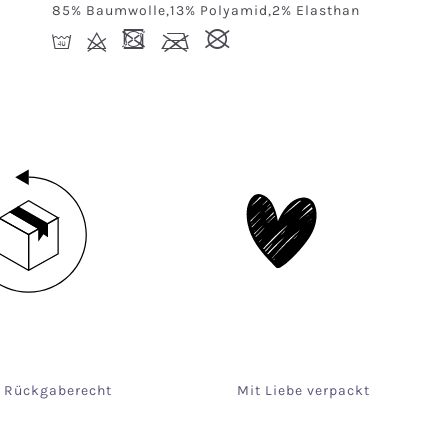
85% Baumwolle,13% Polyamid,2% Elasthan
I
d
-
l
#
e Rückgaberecht
Mit Liebe verpackt