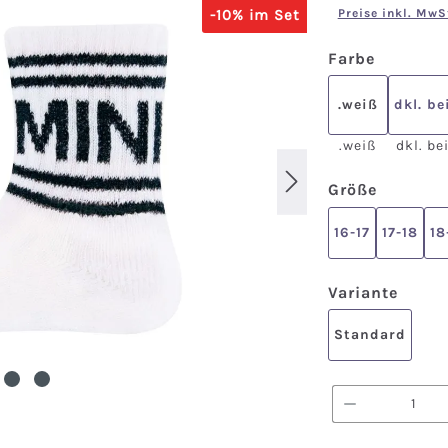
-10% im Set
Preise inkl. MwS
auswähl
Farbe
.weiß
dkl. be
.weiß
dkl. be
auswäh
Größe
16-17
17-18
18
ausw
Variante
Standard
Produkt A