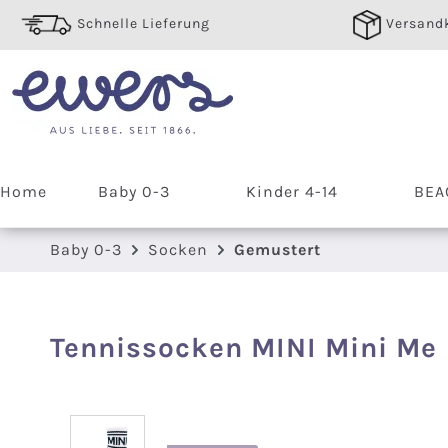
 Hauptinhalt springen
Zur Suche springen
Zur Hauptnavigation springen
Schnelle Lieferung
Versandk
Home
Baby 0-3
Kinder 4-14
BEA
Baby 0-3
Socken
Gemustert
Tennissocken MINI Mini Me
Bildergalerie überspringen