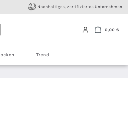
Nachhaltiges, zertifiziertes Unternehmen
Ware
0,00 €
socken
Trend