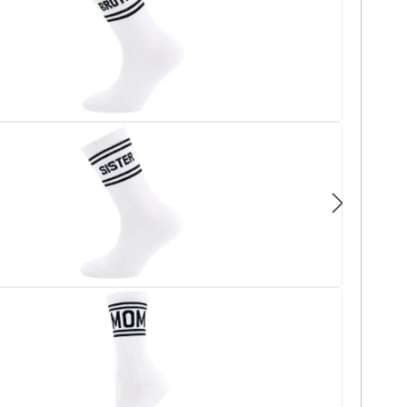
+
+
+