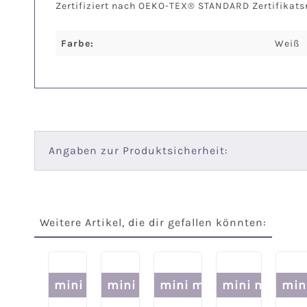
Zertifiziert nach OEKO-TEX® STANDARD Zertifikat
Farbe:
Weiß
Angaben zur Produktsicherheit:
Weitere Artikel, die dir gefallen könnten:
Produktgalerie überspringen
mini me
mini me
mini me
mini me
min
-10% im Set
-10% im Set
-10% im Set
-10% im Set
-10% im 