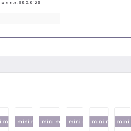
snummer: 98.0.8426
i me
mini me
mini me
mini me
mini me
mini
Set
-10% im Set
-10% im Set
-10% im Set
-10% im Set
-10% im Set