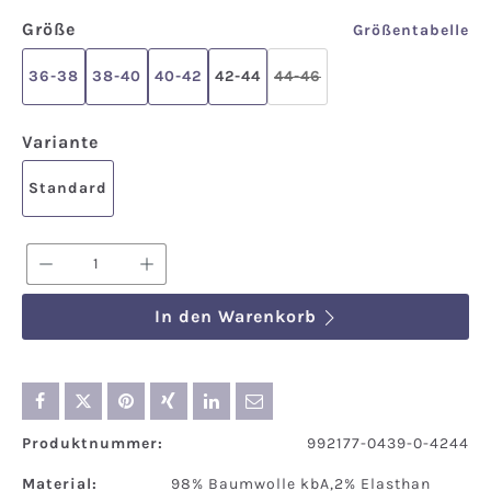
auswählen
Größe
Größentabelle
36-38
38-40
40-42
42-44
44-46
(Diese Option ist zurzeit 
auswählen
Variante
Standard
Produkt Anzahl: Gib den gewünschten We
In den Warenkorb
Produktnummer:
992177-0439-0-4244
Material:
98% Baumwolle kbA,2% Elasthan