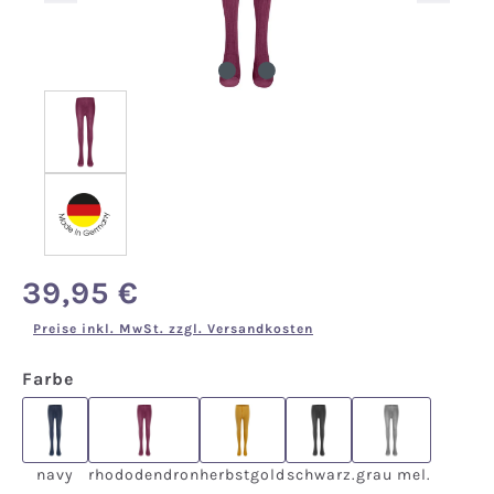
39,95 €
Regulärer Preis:
Preise inkl. MwSt. zzgl. Versandkosten
auswählen
Farbe
navy
rhododendron
herbstgold
schwarz
.grau mel.
navy
rhododendron
herbstgold
schwarz
.grau mel.