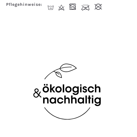
Pflegehinweise:
I
d
-
l
#