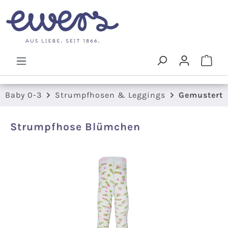
Zum Hauptinhalt springen
Ware
Baby 0-3
Strumpfhosen & Leggings
Gemustert
Strumpfhose Blümchen
Bildergalerie überspringen