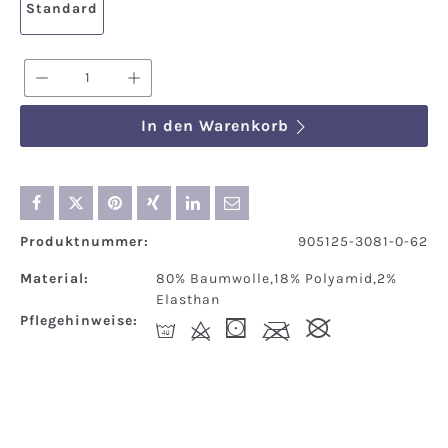
Standard
Produkt Anzahl: Gib den gewünschten We
In den Warenkorb
Produktnummer:
905125-3081-0-62
Material:
80% Baumwolle,18% Polyamid,2%
Elasthan
Pflegehinweise:
I
d
(
l
#