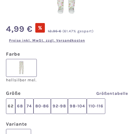
Verkaufspreis:
4,99 €
%
Regulärer Preis:
12,95 €
(61.47% gespart)
Preise inkl. MwSt. zzgl. Versandkosten
auswählen
Farbe
hellsilber mel.
hellsilber mel.
auswählen
Größe
Größentabelle
62
68
74
80-86
92-98
98-104
110-116
auswählen
Variante