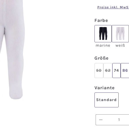
Preise inkl. MwS
auswähl
Farbe
marine
wei
marine
weiß
auswäh
Größe
50
62
74
86
(Diese Option i
(Diese Opti
ausw
Variante
Standard
Produkt A