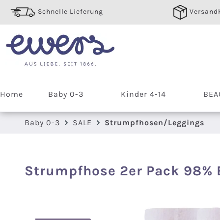
 Hauptinhalt springen
Zur Suche springen
Zur Hauptnavigation springen
Schnelle Lieferung
Versandk
Home
Baby 0-3
Kinder 4-14
BEA
Baby 0-3
SALE
Strumpfhosen/Leggings
Strumpfhose 2er Pack 98%
Bildergalerie überspringen