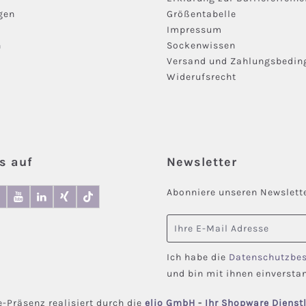
gen
Größentabelle
Impressum
n
Sockenwissen
Versand und Zahlungsbedi
Widerufsrecht
s auf
Newsletter
Abonniere unseren Newslette
E-Mail-Adresse
Ich habe die
Datenschutzbe
und bin mit ihnen einversta
e-Präsenz realisiert durch die
elio GmbH
-
Ihr Shopware Dienstl