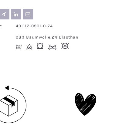
:
401112-0901-0-74
98% Baumwolle,2% Elasthan
I
d
(
l
#