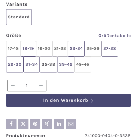
auswählen
Variante
Standard
auswählen
Größe
Größentabelle
17-18
18-19
19-20
21-22
23-24
25-26
27-28
(Diese Option ist zurzeit nicht verfügbar.)
(Diese Option ist zurzeit nicht verfügbar.)
(Diese Option ist zurzeit nicht verfü
(Diese Option ist zur
29-30
31-34
35-38
39-42
43-45
(Diese Option ist zurzeit 
Produkt Anzahl: Gib den gewünschten We
In den Warenkorb
Produktnummer:
241000-0404-0-3538