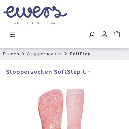
Zum Hauptinhalt springen
Ware
Damen
Stoppersocken
SoftStep
Stoppersocken SoftStep Uni
Bildergalerie überspringen