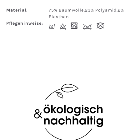
Material:
75% Baumwolle,23% Polyamid,2%
Elasthan
Pflegehinweise:
I
d
-
l
#