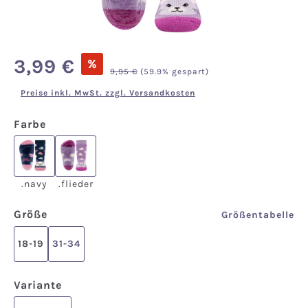
Verkaufspreis:
3,99 €
%
Regulärer Preis:
9,95 €
(59.9% gespart)
Preise inkl. MwSt. zzgl. Versandkosten
auswählen
Farbe
.navy
.flieder
.navy
.flieder
auswählen
Größe
Größentabelle
18-19
31-34
auswählen
Variante