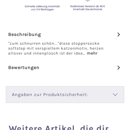
Beschreibung
"zum schnurren schön..."diese stoppersocke
softstep mit verspieltem katzenmotiv, herzen
allover und innenplüsch ist der idea…
mehr
Bewertungen
Angaben zur Produktsicherheit:
Weitere Artikel, die dir
Produktgalerie überspringen