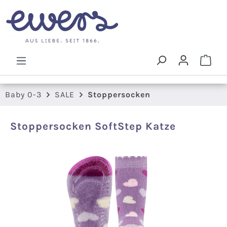
Zum Hauptinhalt springen
Ware
Baby 0-3
SALE
Stoppersocken
Stoppersocken SoftStep Katze
Bildergalerie überspringen