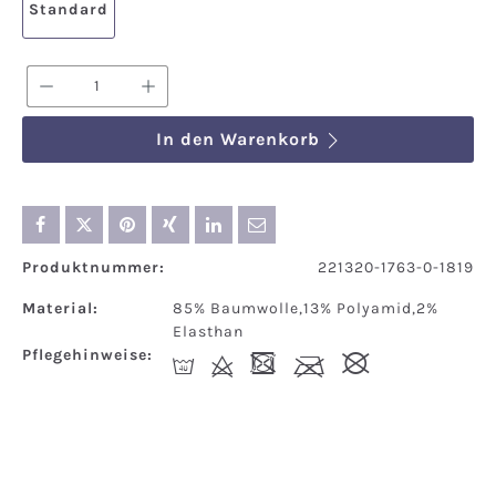
Standard
Produkt Anzahl: Gib den gewünschten We
In den Warenkorb
Produktnummer:
221320-1763-0-1819
Material:
85% Baumwolle,13% Polyamid,2%
Elasthan
Pflegehinweise:
I
d
-
l
#