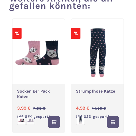
gefallen könnten:
%
%
Socken 2er Pack
Strumpfhose Katze
Katze
Verkaufspreis:
Regulärer Preis:
Verkaufspreis:
Regulärer Preis:
3,99 €
4,99 €
7,95 €
14,95 €
(49.81% gespart)
(66.62% gespart)
(Diese Option ist zurzeit nicht verfügbar.)