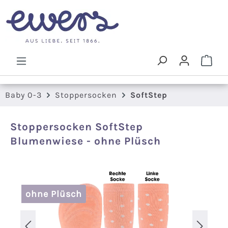
Zum Hauptinhalt springen
Ware
Baby 0-3
Stoppersocken
SoftStep
Stoppersocken SoftStep
Blumenwiese - ohne Plüsch
Bildergalerie überspringen
ohne Plüsch