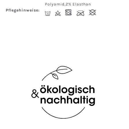
Polyamid,2% Elasthan
Pflegehinweise:
R
d
-
l
#