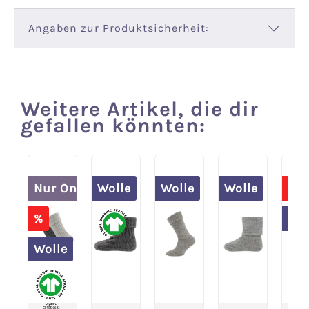
Angaben zur Produktsicherheit:
Weitere Artikel, die dir
Produktgalerie überspringen
gefallen könnten:
Nur Online
Wolle
Wolle
Wolle
%
Spare 20% im 
%
Wol
Wolle