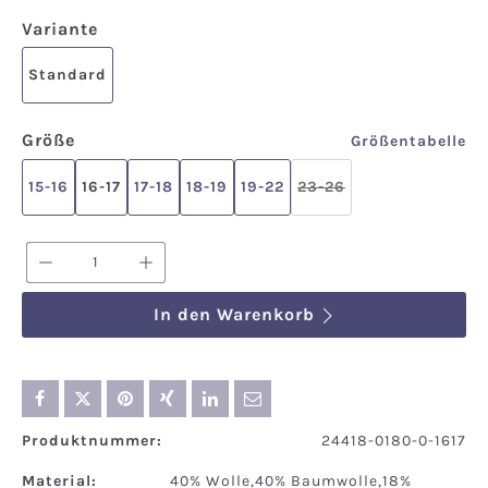
auswählen
Variante
Standard
auswählen
Größe
Größentabelle
15-16
16-17
17-18
18-19
19-22
23-26
(Diese Option ist zurze
Produkt Anzahl: Gib den gewünschten We
In den Warenkorb
Produktnummer:
24418-0180-0-1617
Material:
40% Wolle,40% Baumwolle,18%