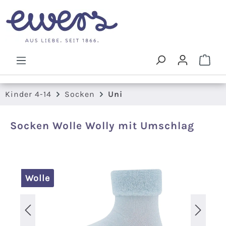
Zum Hauptinhalt springen
Ware
Kinder 4-14
Socken
Uni
Socken Wolle Wolly mit Umschlag
Bildergalerie überspringen
Wolle