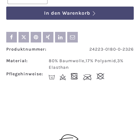
In den Warenkorb
Produktnummer:
24223-0180-0-2326
Material:
80% Baumwolle,17% Polyamid,3%
Elasthan
Pflegehinweise:
I
d
-
l
#