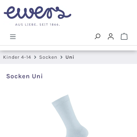
Zum Hauptinhalt springen
Ware
Kinder 4-14
Socken
Uni
Socken Uni
Bildergalerie überspringen