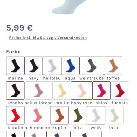
5,99 €
Regulärer Preis:
Preise inkl. MwSt. zzgl. Versandkosten
auswählen
Farbe
marine
navy
hellbleu
aqua
weintraube
toffee
marine
navy
hellbleu
aqua
weintraube
toffee
schoko
hell wildrose
vanille
baby rose
phlox
fuchsia
(Diese Option ist zurzeit nicht verfügbar.)
(Diese Option ist zurzeit nicht verfü
(Diese O
schoko
hell wildrose
vanille
baby rose
phlox
fuchsia
koralle
h. himbeere
kupfer
oliv
weiß
latte
(Diese Option ist zurzeit nicht verfügbar.)
(Diese Option ist zurzeit nic
(Diese Opti
koralle
h. himbeere
kupfer
oliv
weiß
latte