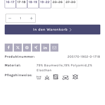
16-17
17-18
18-19
19-22
23-26
27-30
(Diese Option ist zurzeit nich
(Diese Option ist zurz
Produkt Anzahl: Gib den gewünschten We
In den Warenkorb
Produktnummer:
205170-1902-0-1718
Material:
79% Baumwolle,19% Polyamid,2%
Elasthan
Pflegehinweise:
I
d
-
l
#