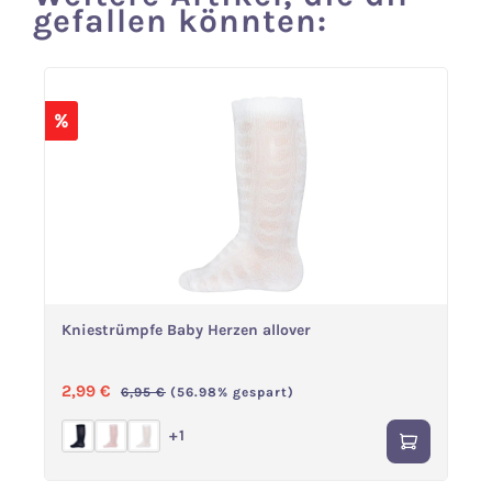
gefallen könnten:
%
Kniestrümpfe Baby Herzen allover
Verkaufspreis:
Regulärer Preis:
2,99 €
6,95 €
(56.98% gespart)
+
1