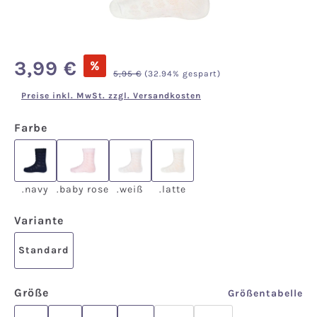
Verkaufspreis:
3,99 €
%
Regulärer Preis:
5,95 €
(32.94% gespart)
Preise inkl. MwSt. zzgl. Versandkosten
auswählen
Farbe
.navy
.baby rose
.weiß
.latte
.navy
.baby rose
.weiß
.latte
auswählen
Variante
Standard
auswählen
Größe
Größentabelle