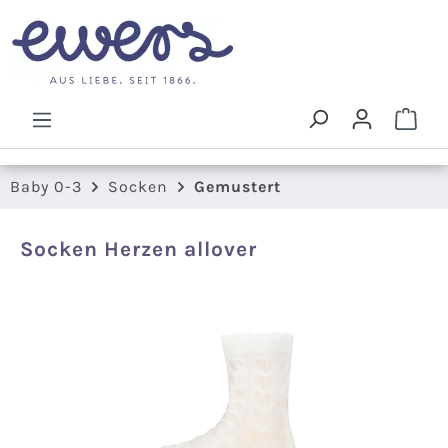
Zum Hauptinhalt springen
Ware
Baby 0-3
Socken
Gemustert
Socken Herzen allover
Bildergalerie überspringen