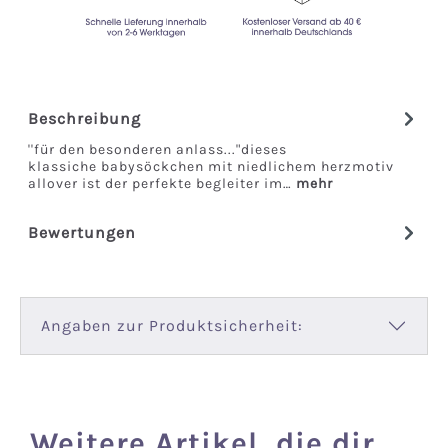
Beschreibung
''für den besonderen anlass..."dieses
klassiche babysöckchen mit niedlichem herzmotiv
allover ist der perfekte begleiter im…
mehr
Bewertungen
Angaben zur Produktsicherheit:
Weitere Artikel, die dir
Produktgalerie überspringen