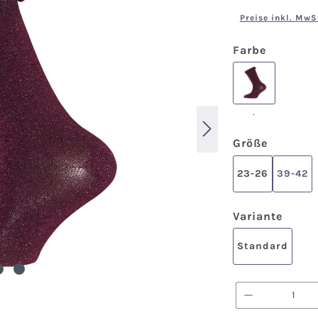
Preise inkl. MwS
auswähl
Farbe
.
.
auswäh
Größe
23-26
39-42
ausw
Variante
Standard
Produkt A