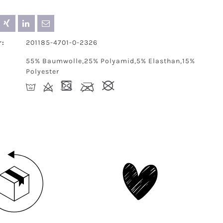
:
201185-4701-0-2326
55% Baumwolle,25% Polyamid,5% Elasthan,15%
Polyester
I
d
-
l
#