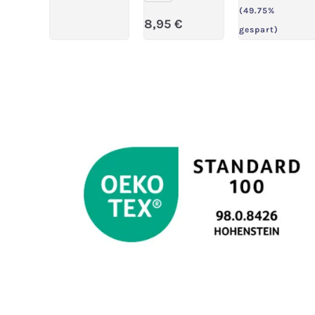
(49.75%
Regulärer Preis:
8,95 €
gespart)