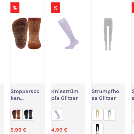
%
%
Stoppersoc
Kniestrüm
Strumpfho
 wählen
Variante wählen
Variante wählen
Variante wäh
ken
pfe Glitzer
se Glitzer
SoftStep
Glitzer
eis:
Verkaufspreis:
Verkaufspreis:
5,99 €
4,99 €
rer Preis:
Regulärer Preis:
Regulärer Preis: