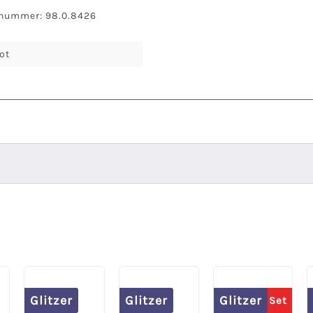
snummer: 98.0.8426
ot
Glitzer
Glitzer
Glitzer
Spare 20% im Set