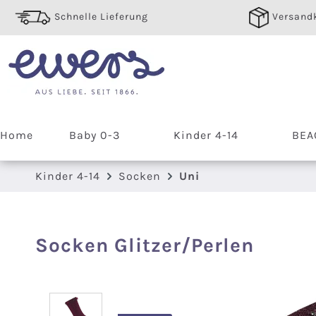
 Hauptinhalt springen
Zur Suche springen
Zur Hauptnavigation springen
Schnelle Lieferung
Versandk
Home
Baby 0-3
Kinder 4-14
BEA
Kinder 4-14
Socken
Uni
Socken Glitzer/Perlen
Bildergalerie überspringen