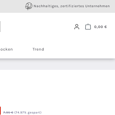
Nachhaltiges, zertifiziertes Unternehmen
Ware
0,00 €
socken
Trend
Regulärer Preis:
7,95 €
(74.97% gespart)