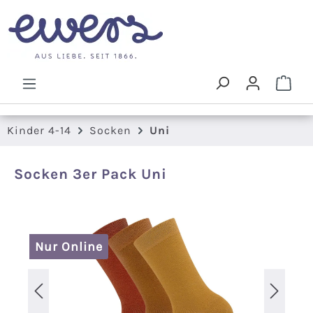
Zum Hauptinhalt springen
Ware
Kinder 4-14
Socken
Uni
Socken 3er Pack Uni
Bildergalerie überspringen
Nur Online