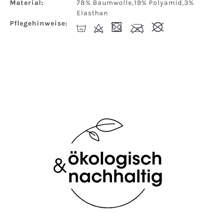
Material:
78% Baumwolle,19% Polyamid,3%
Elasthan
Pflegehinweise:
I
d
-
l
#