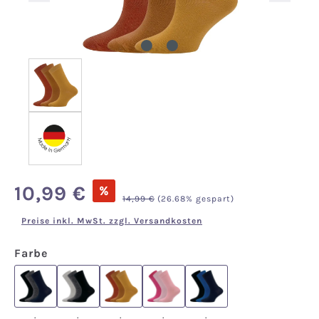
Verkaufspreis:
10,99 €
%
Regulärer Preis:
14,99 €
(26.68% gespart)
Preise inkl. MwSt. zzgl. Versandkosten
auswählen
Farbe
.
.
.
.
.
.
.
.
.
.