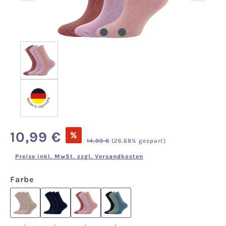
Verkaufspreis:
10,99 €
%
Regulärer Preis:
14,99 €
(26.68% gespart)
Preise inkl. MwSt. zzgl. Versandkosten
auswählen
Farbe
.
.
.
.
.
.
.
.