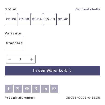
auswählen
Größe
Größentabelle
23-26
27-30
31-34
35-38
39-42
auswählen
Variante
Standard
Produkt Anzahl: Gib den gewünschten We
In den Warenkorb
Produktnummer:
28028-0003-0-3538