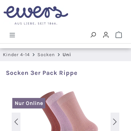
Zum Hauptinhalt springen
Ware
Kinder 4-14
Socken
Uni
Socken 3er Pack Rippe
Bildergalerie überspringen
Nur Online