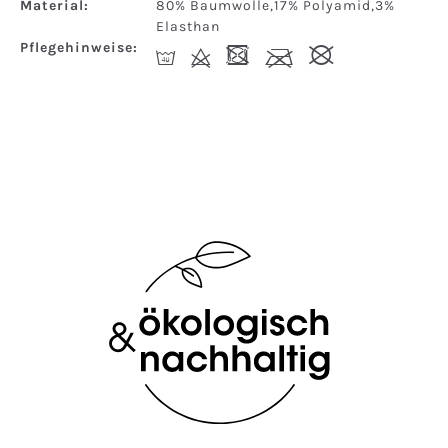
Material:
80% Baumwolle,17% Polyamid,3%
Elasthan
Pflegehinweise:
I
d
-
l
#