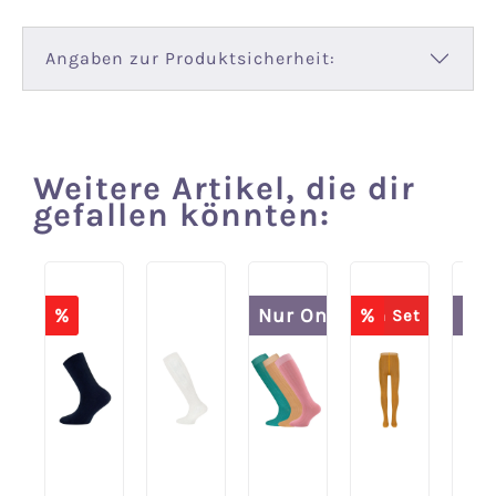
Angaben zur Produktsicherheit:
Weitere Artikel, die dir
Produktgalerie überspringen
gefallen könnten:
%
Nur Online
%
Nur
Spare 20% im Set
Spare 20% im 