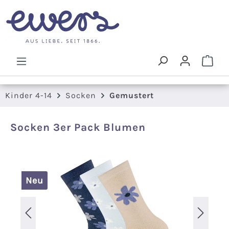
Zum Hauptinhalt springen
Ware
Kinder 4-14
Socken
Gemustert
Socken 3er Pack Blumen
Bildergalerie überspringen
Neu