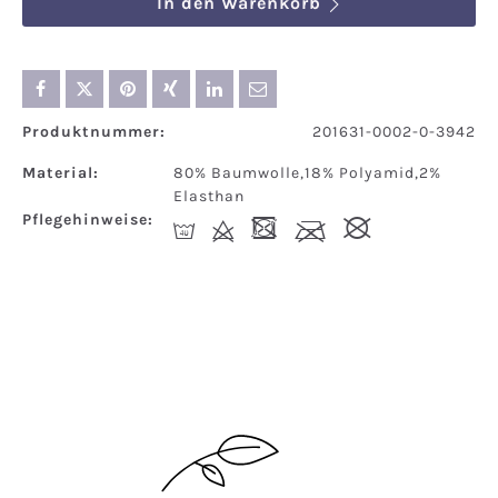
In den Warenkorb
Produktnummer:
201631-0002-0-3942
Material:
80% Baumwolle,18% Polyamid,2%
Elasthan
Pflegehinweise:
I
d
-
l
#