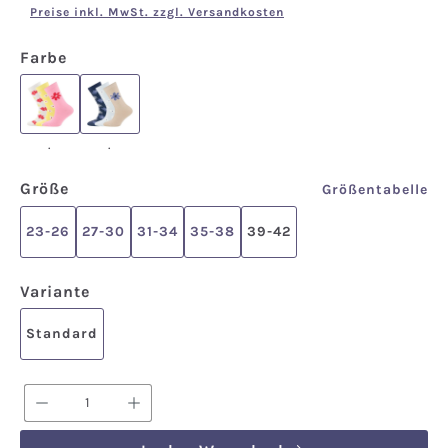
Preise inkl. MwSt. zzgl. Versandkosten
auswählen
Farbe
.
.
.
.
auswählen
Größe
Größentabelle
23-26
27-30
31-34
35-38
39-42
auswählen
Variante
Standard
Produkt Anzahl: Gib den gewünschten We