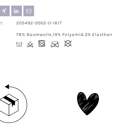
:
205492-0002-0-1617
78% Baumwolle,19% Polyamid,3% Elasthan
I
d
-
l
#