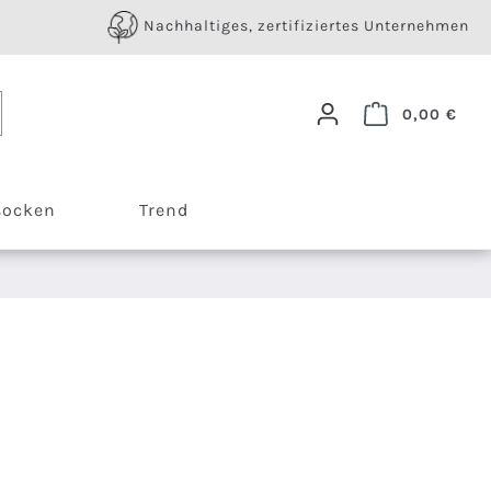
Nachhaltiges, zertifiziertes Unternehmen
Ware
0,00 €
socken
Trend