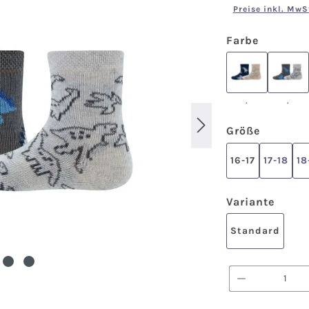
Preise inkl. MwS
auswähl
Farbe
.
.
.
.
auswäh
Größe
16-17
17-18
18
ausw
Variante
Standard
Produkt A