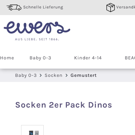
 Hauptinhalt springen
Zur Suche springen
Zur Hauptnavigation springen
Schnelle Lieferung
Versandk
Home
Baby 0-3
Kinder 4-14
BEA
Baby 0-3
Socken
Gemustert
Socken 2er Pack Dinos
Bildergalerie überspringen