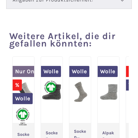
Weitere Artikel, die dir
Produktgalerie überspringen
gefallen könnten:
Nur Online
Wolle
Wolle
Wolle
%
Spare 20% im 
%
Wol
Wolle
Socke
Str
Socke
Alpak
Socke
n
mp