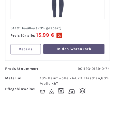
Statt:
19,99 €
(
20%
gespart)
15,99 €
%
Preis für alle:
In den Warenkorb
Details
Produktnummer:
901193-0139-0-74
Material:
18% Baumwolle kbA,2% Elasthan,80%
Wolle kbT
Pflegehinweise:
R
d
-
l
#