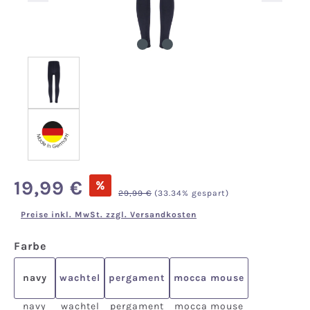
Verkaufspreis:
19,99 €
%
Regulärer Preis:
29,99 €
(33.34% gespart)
Preise inkl. MwSt. zzgl. Versandkosten
auswählen
Farbe
navy
wachtel
pergament
mocca mouse
navy
wachtel
pergament
mocca mouse