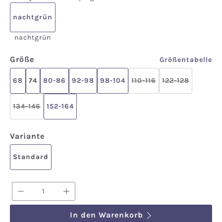
nachtgrün
nachtgrün
auswählen
Größe
Größentabelle
68
74
80-86
92-98
98-104
110-116
122-128
(Diese Option ist zurze
(Diese Option 
134-146
152-164
(Diese Option ist zurzeit nicht verfügbar.)
auswählen
Variante
Standard
Produkt Anzahl: Gib den gewünschten We
In den Warenkorb