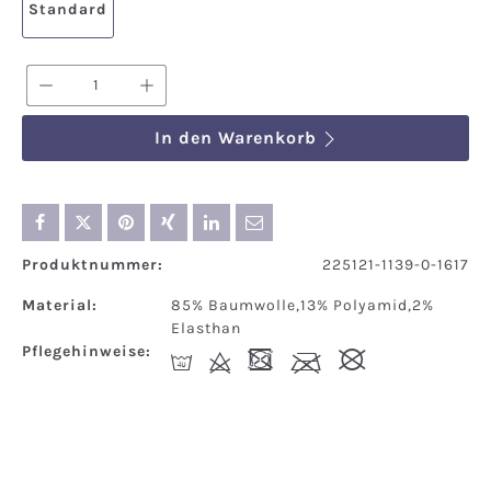
Standard
Produkt Anzahl: Gib den gewünschten We
In den Warenkorb
Produktnummer:
225121-1139-0-1617
Material:
85% Baumwolle,13% Polyamid,2%
Elasthan
Pflegehinweise:
I
d
-
l
#