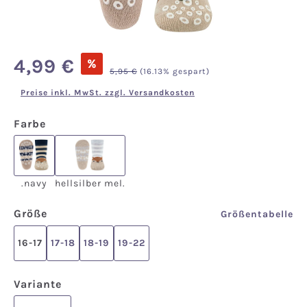
Verkaufspreis:
4,99 €
%
Regulärer Preis:
5,95 €
(16.13% gespart)
Preise inkl. MwSt. zzgl. Versandkosten
auswählen
Farbe
.navy
hellsilber mel.
.navy
hellsilber mel.
auswählen
Größe
Größentabelle
16-17
17-18
18-19
19-22
auswählen
Variante