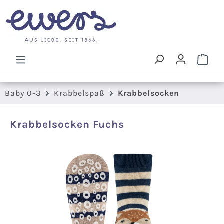
Zum Hauptinhalt springen
Ware
Baby 0-3
Krabbelspaß
Krabbelsocken
Krabbelsocken Fuchs
Bildergalerie überspringen