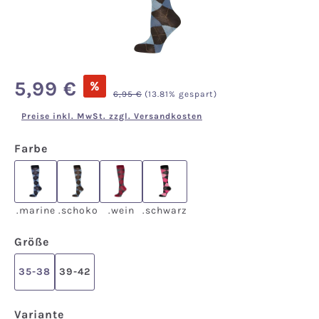
Verkaufspreis:
5,99 €
%
Regulärer Preis:
6,95 €
(13.81% gespart)
Preise inkl. MwSt. zzgl. Versandkosten
auswählen
Farbe
.marine
.schoko
.wein
.schwarz
.marine
.schoko
.wein
.schwarz
auswählen
Größe
35-38
39-42
auswählen
Variante