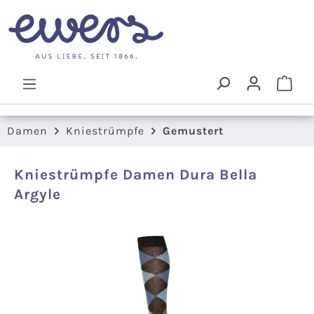
Zum Hauptinhalt springen
Ware
Damen
Kniestrümpfe
Gemustert
Kniestrümpfe Damen Dura Bella
Argyle
Bildergalerie überspringen