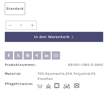
Standard
Produkt Anzahl: Gib den gewünschten We
In den Warenkorb
Produktnummer:
691201-1385-0-3942
Material:
70% Baumwolle,25% Polyamid,5%
Elasthan
Pflegehinweise:
I
d
(
l
#