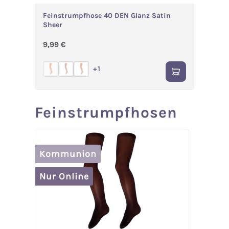
Feinstrumpfhose 40 DEN Glanz Satin
Sheer
Regulärer Preis:
9,99 €
+
1
(Diese Option ist zurzeit nicht verfügbar.)
Feinstrumpfhosen
Produktgalerie überspringen
Kommunion
Komm
Nur Online
Nur On