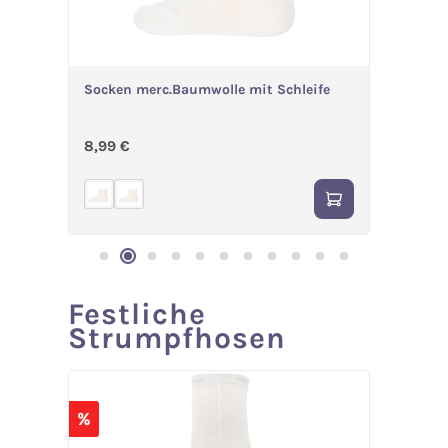
Socken merc.Baumwolle mit Schleife
Socken 
Regulärer Preis:
Verka
8,99 €
3,99 €
Festliche
Produktgalerie überspringen
Strumpfhosen
%
%
im Set