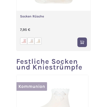
Socken Rüsche
Regulärer Preis:
7,95 €
Festliche Socken
Produktgalerie überspringen
und Kniestrümpfe
Kommunion
%