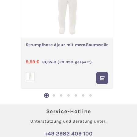
Strumpfhose Ajour mit merc.Baumwolle
Strumpf
Verkaufspreis:
Regulärer Preis:
Verka
9,99 €
4,99 €
13,95 €
(28.39% gespart)
(
Service-Hotline
Unterstützung und Beratung unter:
+49 2982 409 100