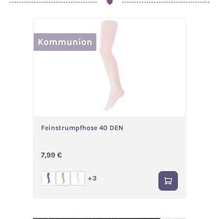
Kommunion
Feinstrumpfhose 40 DEN
Regulärer Preis:
7,99 €
+
3
(Diese Option ist zurzeit nicht verfügbar.)