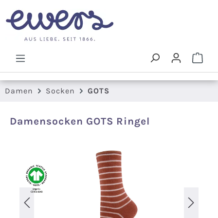
Zum Hauptinhalt springen
Ware
Damen
Socken
GOTS
Damensocken GOTS Ringel
Bildergalerie überspringen