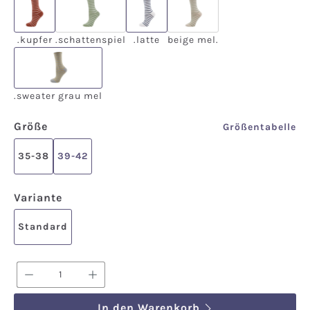
.kupfer
.schattenspiel
.latte
beige mel.
(Diese Option ist zurzeit nicht verfügbar.)
(Diese Option ist zurzeit
.kupfer
.schattenspiel
.latte
beige mel.
.sweater grau mel
.sweater grau mel
auswählen
Größe
Größentabelle
35-38
39-42
auswählen
Variante
Standard
Produkt Anzahl: Gib den gewünschten We
In den Warenkorb