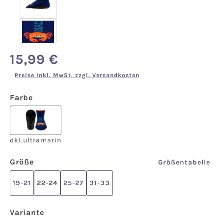
15,99 €
Regulärer Preis:
Preise inkl. MwSt. zzgl. Versandkosten
auswählen
Farbe
dkl.ultramarin
dkl.ultramarin
auswählen
Größe
Größentabelle
19-21
22-24
25-27
31-33
auswählen
Variante