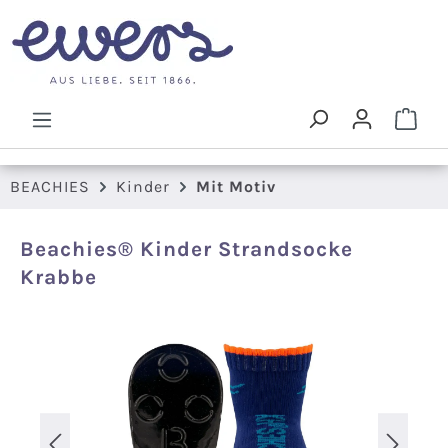
Zum Hauptinhalt springen
Ware
BEACHIES
Kinder
Mit Motiv
Beachies® Kinder Strandsocke
Krabbe
Bildergalerie überspringen