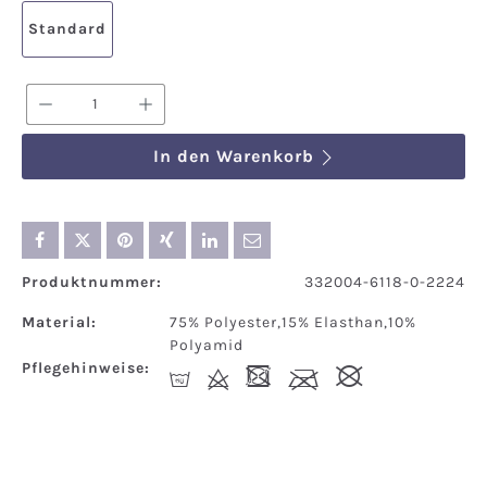
Standard
Produkt Anzahl: Gib den gewünschten We
In den Warenkorb
Produktnummer:
332004-6118-0-2224
Material:
75% Polyester,15% Elasthan,10%
Polyamid
Pflegehinweise:
S
d
-
l
#