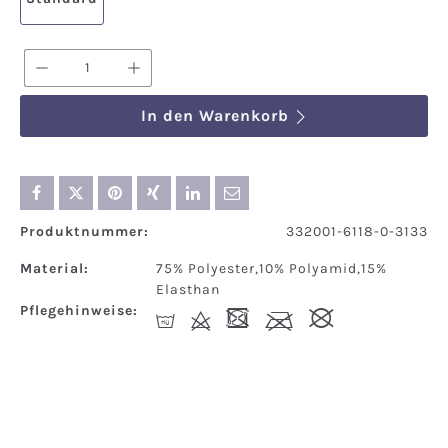
Produkt Anzahl: Gib den gewünschten We
In den Warenkorb
Produktnummer:
332001-6118-0-3133
Material:
75% Polyester,10% Polyamid,15%
Elasthan
Pflegehinweise:
S
d
-
l
#