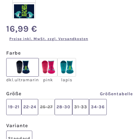
16,99 €
Regulärer Preis:
Preise inkl. MwSt. zzgl. Versandkosten
auswählen
Farbe
dkl.ultramarin
pink
lapis
(Diese Option ist zurzeit nicht verfügbar.)
(Diese Option ist zurzeit nicht ver
dkl.ultramarin
pink
lapis
auswählen
Größe
Größentabelle
19-21
22-24
25-27
28-30
31-33
34-36
(Diese Option ist zurzeit nicht verfügbar.)
auswählen
Variante
Standard