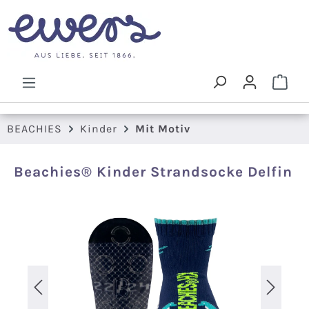
Zum Hauptinhalt springen
Ware
BEACHIES
Kinder
Mit Motiv
Beachies® Kinder Strandsocke Delfin
Bildergalerie überspringen