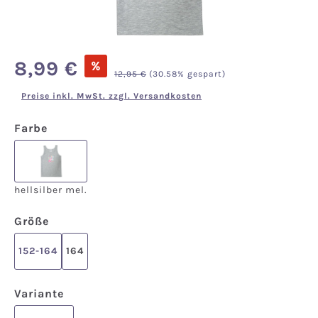
Verkaufspreis:
8,99 €
%
Regulärer Preis:
12,95 €
(30.58% gespart)
Preise inkl. MwSt. zzgl. Versandkosten
auswählen
Farbe
hellsilber mel.
hellsilber mel.
auswählen
Größe
152-164
164
auswählen
Variante