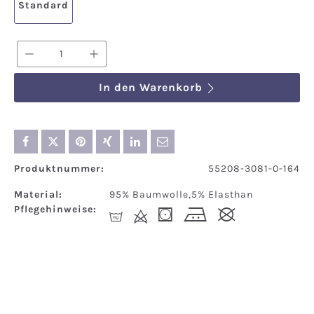
Standard
Produkt Anzahl: Gib den gewünschten We
In den Warenkorb
Produktnummer:
55208-3081-0-164
Material:
95% Baumwolle,5% Elasthan
Pflegehinweise:
S
d
(
j
#