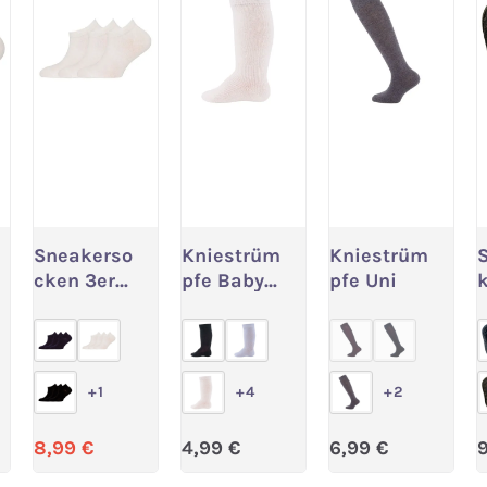
Sneakerso
Kniestrüm
Kniestrüm
 wählen
Variante wählen
Variante wählen
Variante wäh
cken 3er
pfe Baby
pfe Uni
Pack Uni
Uni
n ist zurzeit nicht verfügbar.)
 Option ist zurzeit nicht verfügbar.)
(Diese Option ist 
(Diese Optio
+
1
+
4
+
2
reis:
Verkaufspreis:
Regulärer Preis:
Regulärer Preis
R
8,99 €
4,99 €
6,99 €
9
Regulärer Preis:
12,99 €