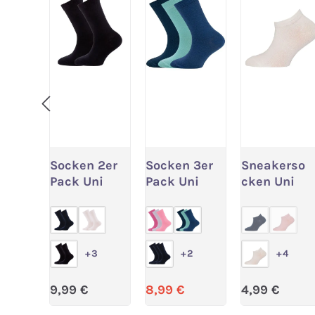
Socken 2er
Socken 3er
Sneakerso
Variante wählen
Variante wählen
Variante
Pack Uni
Pack Uni
cken Uni
(Diese Optio
(Diese
+
3
+
2
+
4
Regulärer Preis:
Verkaufspreis:
Regulärer P
9,99 €
8,99 €
4,99 €
Regulärer Preis:
12,99 €