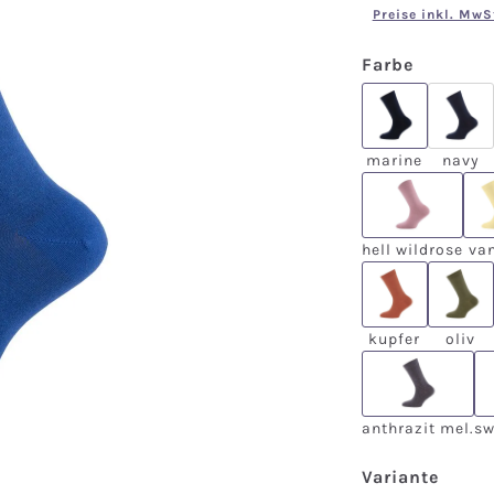
Preise inkl. MwS
auswähl
Farbe
marine
nav
(Die
marine
navy
hell wildr
hell wildrose
van
kupfer
oliv
kupfer
oliv
anthrazit
anthrazit mel.
sw
ausw
Variante