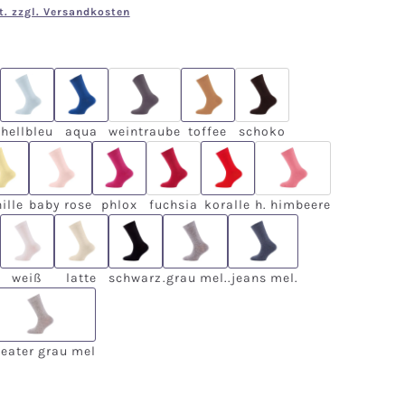
t. zzgl. Versandkosten
en
y
hellbleu
aqua
weintraube
toffee
schoko
se Option ist zurzeit nicht verfügbar.)
(Diese Option ist zurzeit nicht verfügbar.)
(Diese Option ist zurze
hellbleu
aqua
weintraube
toffee
schoko
ose
vanille
baby rose
phlox
fuchsia
koralle
h. himbeere
(Diese Option ist zurzeit nicht verfüg
(Diese Option ist 
ille
baby rose
phlox
fuchsia
koralle
h. himbeere
weiß
latte
schwarz
.grau mel.
.jeans mel.
weiß
latte
schwarz
.grau mel.
.jeans mel.
 mel.
sweater grau mel
eater grau mel
ählen