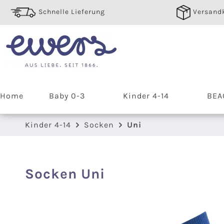
 Hauptinhalt springen
Zur Suche springen
Zur Hauptnavigation springen
Schnelle Lieferung
Versandk
Home
Baby 0-3
Kinder 4-14
BEA
Kinder 4-14
Socken
Uni
Socken Uni
Bildergalerie überspringen