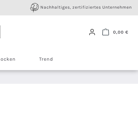
Nachhaltiges, zertifiziertes Unternehmen
Ware
0,00 €
socken
Trend