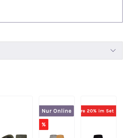
Nur Online
Spare 20% im Set
%