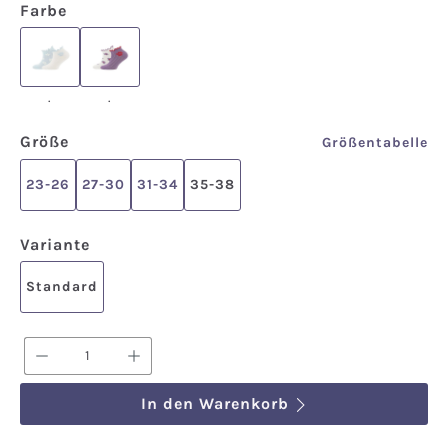
auswählen
Farbe
.
.
.
.
auswählen
Größe
Größentabelle
23-26
27-30
31-34
35-38
auswählen
Variante
Standard
Produkt Anzahl: Gib den gewünschten We
In den Warenkorb