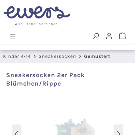
Zum Hauptinhalt springen
Ware
Kinder 4-14
Sneakersocken
Gemustert
Sneakersocken 2er Pack
Blümchen/Rippe
Bildergalerie überspringen